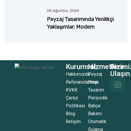
08 Ağustos, 2024
Peyzaj Tasarımında Yenilikçi
Yaklaşımlar: Modern
Kurumsal
Hizmetlerimi
Bize
Ulaşın
Hakkımızda
Peyzaj
Referanslarımız
Proje
KVKK
Tasarım
Çerez
Periyodik
Politikası
Bahçe
Blog
Bakımı
İletişim
Otomatik
Sulama